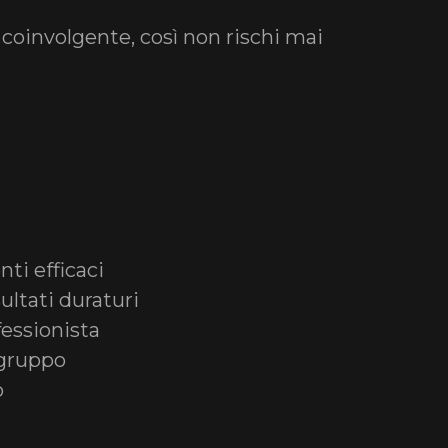
coinvolgente, così non rischi mai
ti efficaci
sultati duraturi
fessionista
o gruppo
o